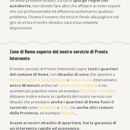
Se avete problemi idraulici, tra cui lo
spurgo fogne con
autobotte
, non dovete fare altro che affidarvi ai nostri esperti
che con professionalità ed efficienza risolveranno qualsiasi
problema. Chiama il numero che trovi in fondo alla pagina e nel
giro di un'ora il nostro idraulico sarà a tua completa
disposizione.
Zone di Roma coperte dal nostro servizio di Pronto
Intervento
Il nostro servizio di Pronto Intervento copre
tutti i quartieri
del comune di Roma
, con
idraulici di zona
che operano a
Roma nord
,
Roma Sud
,
Roma est
e
Roma Ovest
. Interveniamo
entro 60 minuti
anche nel
centro storico di Roma
e nei
quartieri più popolosi come ad esempio:
Eur
,
Prati
,
Tuscolana
.
Abbiamo inoltre esteso la capillarità del nostro servizio con
idraulici che presidiano
anche i quartieri di Roma fuori il
raccordo
come
Spinaceto
e
Acilia
, ma
anche altri comuni
della Provincia
, ad esempio
Frascati
,..
Grazie ai nostri idraulici di quartiere, hai la garanzia di
un intervento rapido ed economico.