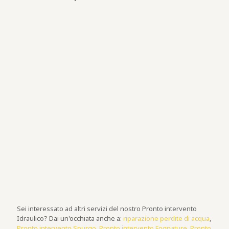
Sei interessato ad altri servizi del nostro Pronto intervento
Idraulico? Dai un'occhiata anche a:
riparazione perdite di acqua
,
Pronto intervento Spurgo
,
Pronto intervento Fognature
,
Pronto