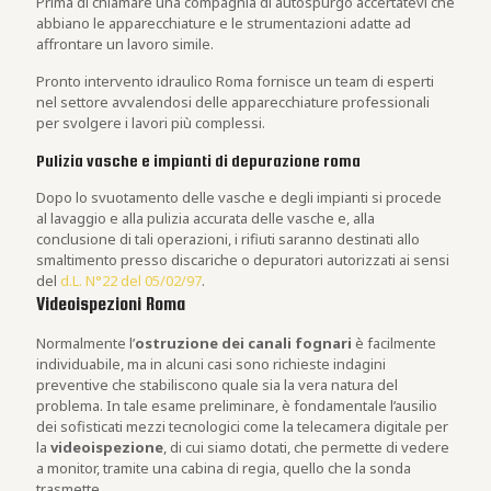
Prima di chiamare una compagnia di autospurgo accertatevi che
abbiano le apparecchiature e le strumentazioni adatte ad
affrontare un lavoro simile.
Pronto intervento idraulico Roma fornisce un team di esperti
nel settore avvalendosi delle apparecchiature professionali
per svolgere i lavori più complessi.
Pulizia vasche e impianti di depurazione roma
Dopo lo svuotamento delle vasche e degli impianti si procede
al lavaggio e alla pulizia accurata delle vasche e, alla
conclusione di tali operazioni, i rifiuti saranno destinati allo
smaltimento presso discariche o depuratori autorizzati ai sensi
del
d.L. N°22 del 05/02/97
.
Videoispezioni Roma
Normalmente l’
ostruzione dei canali fognari
è facilmente
individuabile, ma in alcuni casi sono richieste indagini
preventive che stabiliscono quale sia la vera natura del
problema. In tale esame preliminare, è fondamentale l’ausilio
dei sofisticati mezzi tecnologici come la telecamera digitale per
la
videoispezione
, di cui siamo dotati, che permette di vedere
a monitor, tramite una cabina di regia, quello che la sonda
trasmette.