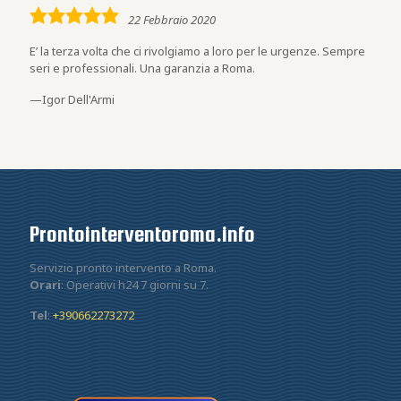
5,0
22 Febbraio 2020
rating
E’ la terza volta che ci rivolgiamo a loro per le urgenze. Sempre
seri e professionali. Una garanzia a Roma.
Igor Dell'Armi
Prontointerventoroma.info
Servizio pronto intervento a Roma.
Orari
: Operativi h24 7 giorni su 7.
Tel
:
+390662273272