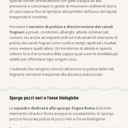
speciali sonde idrodinamiche con getti d'acqua ad alta
pressione e comunque in grado di rimuovere sedimenti duri e
di varia natura fino al ripristino del perfetto deflusso dei liquidi
trasportati in condotta.
Forniamo il
servizio di pulizia e disostruzione dei canali
fognari
a privati, condomini, alberghi, attività commerciali,
comuni, ma anche ad impianti civili ed industriali.Gli interventi di
pulizia dei canali fognari sono svolti in tempi rapidi ed i risultati
sono sempre quelli attesi. Un trentennio di attività in questo
settore fa si che la nostra ditta sappia quali sono le modalità più
adatte per affrontare ogni singolo caso.
I materiali che vengono rimossi attraverso la pulizia delle reti
fognarie verranno trasportati alla discarica autorizzata.
Spurgo pozzi neri e fosse biologiche
La
squadra dedicata alla spurgo fogne Roma
di pronto
intervento idraulico Roma esegue lo svuotamento, lo spurgo
pozzi e l’accurata pulizia di pozzi neri e fosse biologiche.