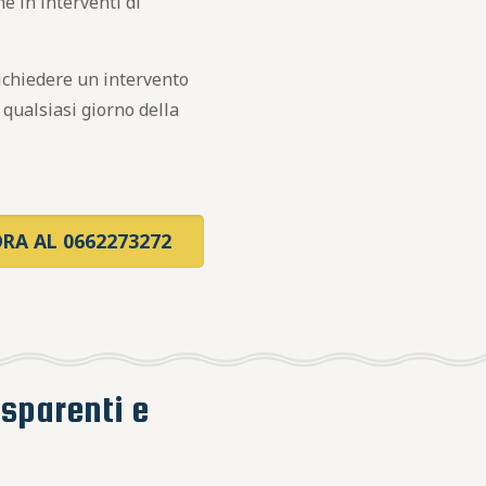
e in interventi di
richiedere un intervento
qualsiasi giorno della
RA AL 0662273272
asparenti e