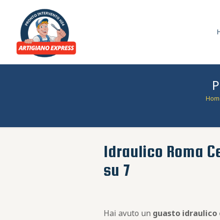
P
Hom
Idraulico Roma Ce
su 7
Hai avuto un
guasto idraulico 