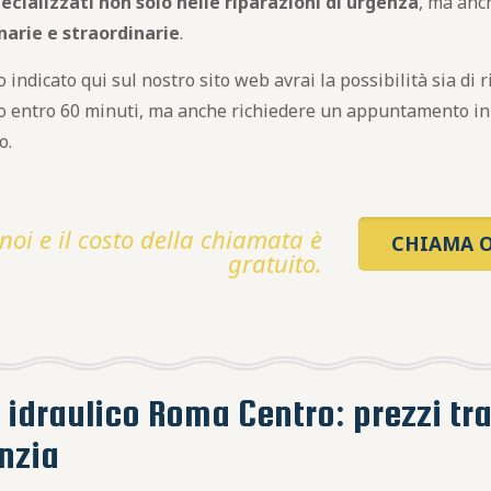
ecializzati non solo nelle riparazioni di urgenza
, ma anch
narie e straordinarie
.
indicato qui sul nostro sito web avrai la possibilità sia di 
co entro 60 minuti, ma anche richiedere un appuntamento in 
o.
noi e il costo della chiamata è
CHIAMA O
gratuito.
 idraulico Roma Centro: prezzi tr
anzia