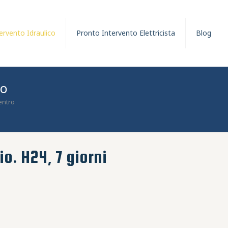
ervento Idraulico
Pronto Intervento Elettricista
Blog
ro
entro
o. H24, 7 giorni