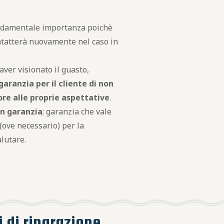
fondamentale importanza poichè
ntatterà nuovamente nel caso in
.
aver visionato il guasto,
garanzia per il cliente di non
ore alle proprie aspettative
.
in garanzia
; garanzia che vale
(ove necessario) per la
lutare.
i di riparazione