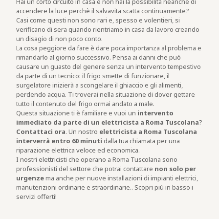
Hai un corto circuito in casa e non hai la possibilità neanche di
accendere la luce perchè il salvavita scatta continuamente?
Casi come questi non sono rari e, spesso e volentieri, si
verificano di sera quando rientriamo in casa da lavoro creando
un disagio di non poco conto.
La cosa peggiore da fare è dare poca importanza al problema e
rimandarlo al giorno successivo. Pensa ai danni che può
causare un guasto del genere senza un intervento tempestivo
da parte di un tecnico: il frigo smette di funzionare, il
surgelatore inizierà a scongelare il ghiaccio e gli alimenti,
perdendo acqua. Ti troverai nella situazione di dover gettare
tutto il contenuto del frigo ormai andato a male.
Questa situazione ti è familiare e vuoi un
intervento
immediato da parte di un elettricista a Roma Tuscolana
?
Contattaci ora
. Un nostro
elettricista a Roma Tuscolana
interverrà entro 60 minuti
dalla tua chiamata per una
riparazione elettrica veloce ed economica.
I nostri elettricisti che operano a Roma Tuscolana sono
professionisti del settore che potrai contattare
non solo per
urgenze
ma anche per nuove installazioni di impianti elettrici,
manutenzioni ordinarie e straordinarie.. Scopri più in basso i
servizi offerti!