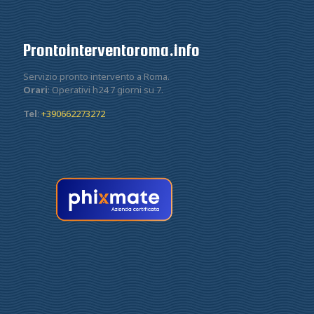
Prontointerventoroma.info
Servizio pronto intervento a Roma.
Orari
: Operativi h24 7 giorni su 7.
Tel
:
+390662273272