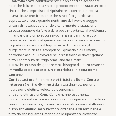
Il salvavita scatta continuamente e non riesci ad accendere
neanche la luce di casa? Molto probabilmente c'è stato un corto
circuito che ti impedisce di ripristinare la corrente elettrica.
E' una situazione frequente che si verifica guarda caso
soprattutto di sera quando rientriamo da lavoro o peggio
ancora di notte, peggiorando ulteriormente la situazione.
La cosa peggiore da fare è dare poca importanza al problema e
rimandarlo al giorno successivo. Pensa ai danni che può
causare un guasto del genere senza un intervento tempestivo
da parte di un tecnico: il frigo smette di funzionare, il
surgelatore inizierà a scongelare il ghiaccio e gli alimenti,
perdendo acqua. Ti troverai nella situazione di dover gettare
tutto il contenuto del frigo ormai andato a male.
Ti trovi in un caso del genere e hai bisogno di un
intervento
immediato da parte di un elettricista in zona Roma
Centro
?
Contattaci ora
. Un nostro
elettricista a Roma Centro
interverrà entro 60 minuti
dalla tua chiamata per una
riparazione elettrica veloce ed economica.
I nostri elettricisti di Roma Centro hanno esperienza
pluriennale nel settore e sono in grado di operare non solo in
condizioni di urgenza, ma anche in caso di nuove installazioni
di impianti elettrici, manutenzioni ordinarie e straordinarie e
tutto ciò che riguarda il mondo delle riparazioni elettriche.