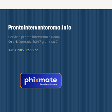
Prontointerventoroma.info
Servizio pronto intervento a Roma.
Orari
: Operativi h24 7 giorni su 7.
Tel
:
+390662273272