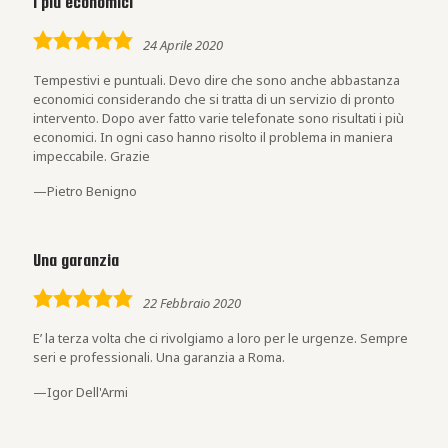
i più economici
5,0
24 Aprile 2020
rating
Tempestivi e puntuali. Devo dire che sono anche abbastanza
economici considerando che si tratta di un servizio di pronto
intervento. Dopo aver fatto varie telefonate sono risultati i più
economici. In ogni caso hanno risolto il problema in maniera
impeccabile. Grazie
Pietro Benigno
Una garanzia
5,0
22 Febbraio 2020
rating
E’ la terza volta che ci rivolgiamo a loro per le urgenze. Sempre
seri e professionali. Una garanzia a Roma.
Igor Dell'Armi