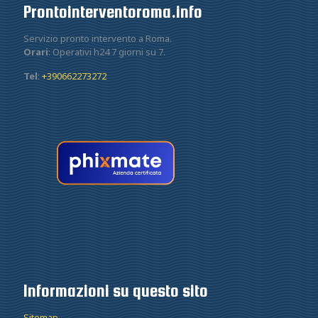
Prontointerventoroma.info
Servizio pronto intervento a Roma.
Orari
: Operativi h24 7 giorni su 7.
Tel
:
+390662273272
Informazioni su questo sito
Sitemap