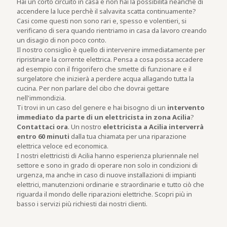
Hai un corto circuito in casa e non hai la possibilità neanche di
accendere la luce perchè il salvavita scatta continuamente?
Casi come questi non sono rari e, spesso e volentieri, si
verificano di sera quando rientriamo in casa da lavoro creando
un disagio di non poco conto.
Il nostro consiglio è quello di intervenire immediatamente per
ripristinare la corrente elettrica. Pensa a cosa possa accadere
ad esempio con il frigorifero che smette di funzionare e il
surgelatore che inizierà a perdere acqua allagando tutta la
cucina. Per non parlare del cibo che dovrai gettare
nell'immondizia.
Ti trovi in un caso del genere e hai bisogno di un
intervento
immediato da parte di un elettricista in zona Acilia
?
Contattaci ora
. Un nostro
elettricista a Acilia interverrà
entro 60 minuti
dalla tua chiamata per una riparazione
elettrica veloce ed economica.
I nostri elettricisti di Acilia hanno esperienza pluriennale nel
settore e sono in grado di operare non solo in condizioni di
urgenza, ma anche in caso di nuove installazioni di impianti
elettrici, manutenzioni ordinarie e straordinarie e tutto ciò che
riguarda il mondo delle riparazioni elettriche. Scopri più in
basso i servizi più richiesti dai nostri clienti.