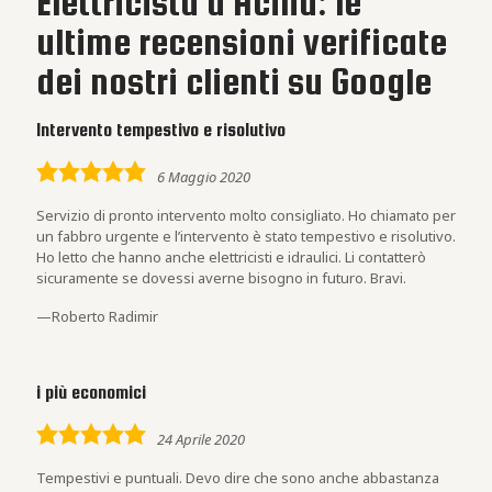
Elettricista a Acilia: le
ultime recensioni verificate
dei nostri clienti su Google
Intervento tempestivo e risolutivo
5,0
6 Maggio 2020
rating
Servizio di pronto intervento molto consigliato. Ho chiamato per
un fabbro urgente e l’intervento è stato tempestivo e risolutivo.
Ho letto che hanno anche elettricisti e idraulici. Li contatterò
sicuramente se dovessi averne bisogno in futuro. Bravi.
Roberto Radimir
i più economici
5,0
24 Aprile 2020
rating
Tempestivi e puntuali. Devo dire che sono anche abbastanza