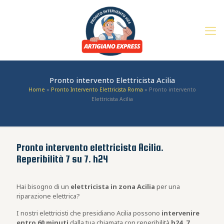
Pronto intervento Elettricista Acilia
Home
»
Pronto Intervento Elettricista Roma
»
Pronto intervento
Elettricista Acilia
Pronto intervento elettricista Acilia.
Reperibilità 7 su 7. h24
Hai bisogno di un
elettricista in zona Acilia
per una
riparazione elettrica?
I nostri elettricisti che presidiano Acilia possono
intervenire
entro 60 minuti
dalla tua chiamata con reperibilità
h24, 7